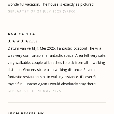
wonderful vacation. The house is exactly as pictured.
GEPLAATST OP 29 JULY 2025 (VRBO)
ANA CAPELA
(5/5)
Datum van verblijf; Mei 2025. Fantastic location! The villa
was very comfortable, a fantastic space. Area felt very safe,
very walkable, couple of beaches to pick from all in walking
distance. Grocery store also walking distance. Several
fantastic restaurants all in walking distance. If I ever find
myself in Curaçao again I would absolutely stay there!
GEPLAATST OP 28 MAY 2025
LEON BESSELINK