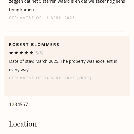
zeggen dat het 5 sterren waard is en dat we zeker nog eens
terug komen.
GEPLAATST OP 11 APRIL 2025
ROBERT BLOMMERS
(5/5)
Date of stay: March 2025. The property was excellent in
every way!
GEPLAATST OP 04 APRIL 2025 (VRBO)
1
2
3
4
5
6
7
Location